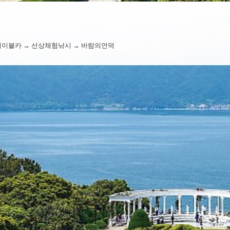
케이블카 → 선상체험낚시 → 바람의언덕