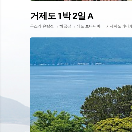
거제도 1박 2일 A
구조라 유람선 → 해금강 → 외도 보타니아 → 거제파노라마