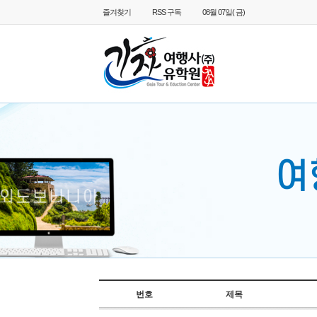
즐겨찾기
RSS 구독
08월 07일( 금)
여
번호
제목